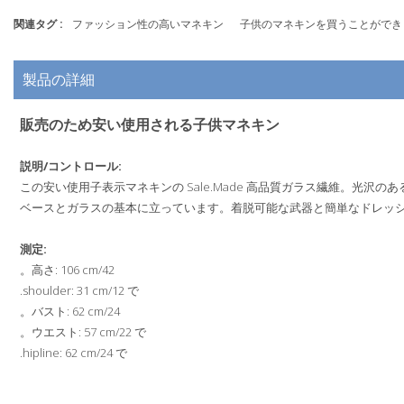
関連タグ :
ファッション性の高いマネキン
子供のマネキンを買うことができ
製品の詳細
販売のため安い使用される子供マネキン
説明/コントロール:
この安い使用子表示マネキンの Sale.Made 高品質ガラス繊維。光沢
ベースとガラスの基本に立っています。着脱可能な武器と簡単なドレッ
測定:
。高さ: 106 cm/42
.shoulder: 31 cm/12 で
。バスト: 62 cm/24
。ウエスト: 57 cm/22 で
.hipline: 62 cm/24 で