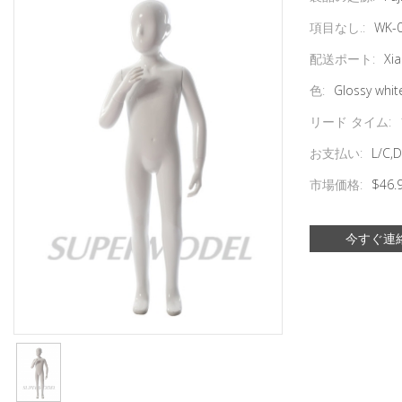
項目なし.:
WK-
配送ポート:
Xi
色:
Glossy whit
リード タイム:
お支払い:
L/C,D
市場価格:
$46.
今すぐ連