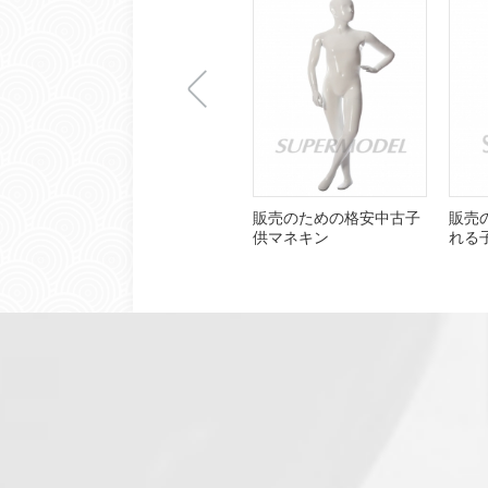
上
販売のための格安中古子
販売
供マネキン
れる
一
张