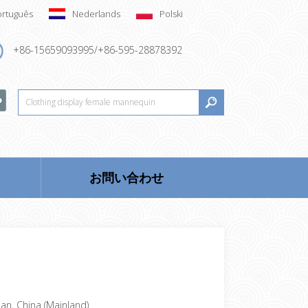
ortuguês
Nederlands
Polski
+86-15659093995/+86-595-28878392
お問い合わせ
ian, China (Mainland)