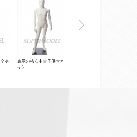
下
子全身
表示の格安中古子供マネ
販売のため安い使用の子
販売
キン
供ウィンドウのマネキン
表示
一
张