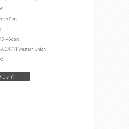
08
amen Port
e
15~45days
/A,D/P,T/T,Western Union
92
絡します。