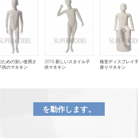
のための安い使用さ
2016 新しいスタイル子
格安ディスプレイ
子供のマネキン
供マネキン
座りマネキン
を動作します。