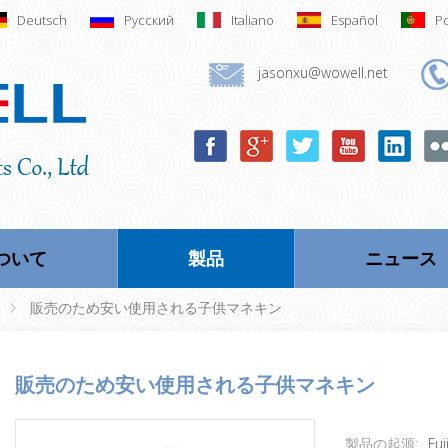
Deutsch
Русский
Italiano
Español
P
jasonxu@wowell.net
ついて
製品
ニュース
販売のため安い使用される子供マネキン
販売のため安い使用される子供マネキン
製品の起源:
Fuj