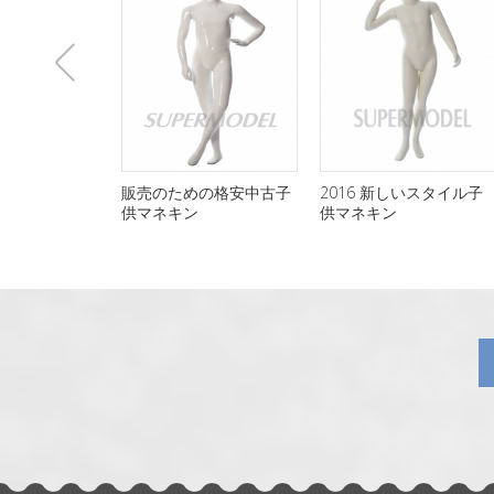
上
販売のための格安中古子
2016 新しいスタイル子
供マネキン
供マネキン
一
张