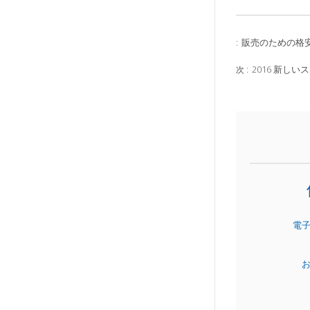
販売のための格
:
2016 新し
次 :
電
お