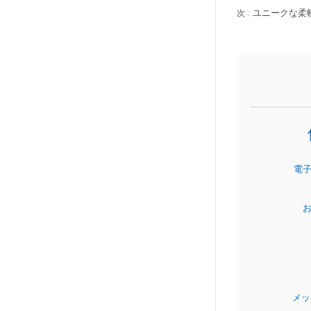
ユニークな柔
次 :
電
お
メ