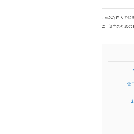
有名な白人の頭
:
販売のための
次 :
電
お