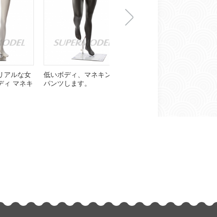
下
ルな女
低いボディ、マネキンを
マットの黒の低い体女性
パン
マネキ
パンツします。
マネキン
セク
一
张