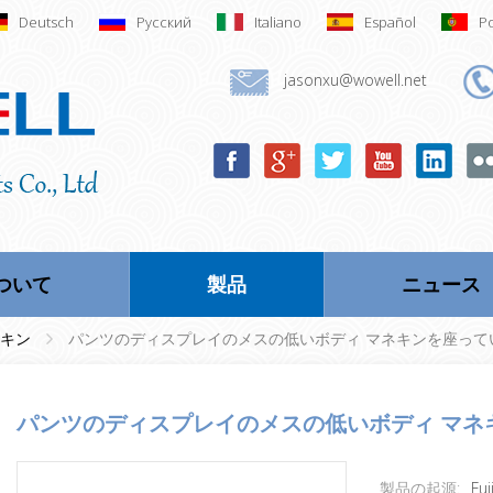
Deutsch
Русский
Italiano
Español
P
jasonxu@wowell.net
ついて
製品
ニュース
ネキン
パンツのディスプレイのメスの低いボディ マネキンを座って
パンツのディスプレイのメスの低いボディ マ
製品の起源:
Fuj