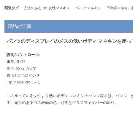
関連タグ :
光沢のある白い女性マネキン
パンツ マネキン
下半身マネキン
製品の詳細
パンツのディスプレイのメスの低いボディ マネキンを座っ
説明/コントロール:
重量: 4KGS
高さ: 88 cm/35 で
腰: 81 cm/32 インチ
Hipline:88 cm/35 で
この座っている女性より低いボディ マネキンのパンツ表示は、パンツ、
す。光沢のある白の表面の色。頑丈なグラスファイバーの原料。