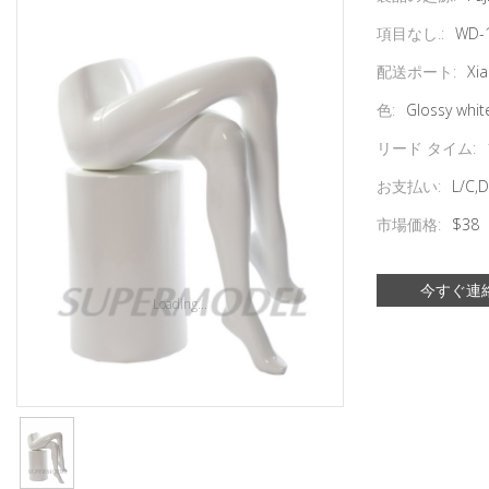
項目なし.:
WD-
配送ポート:
Xi
色:
Glossy whit
リード タイム:
お支払い:
L/C,D
市場価格:
$38
今すぐ連
Loading...