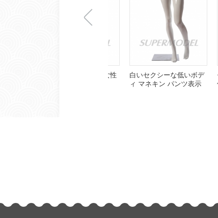
上
白いセクシーな低いボデ
セク
ィ マネキン パンツ表示
体デ
用
一
张