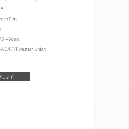
15
amen Port
e
15~45days
/A,D/P,T/T,Western Union
絡します。