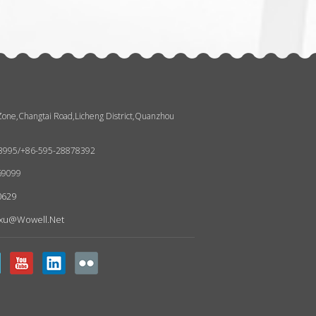
 Zone,Changtai Road,Licheng District,Quanzhou
93995/+86-595-28878392
69099
0629
nxu@wowell.net