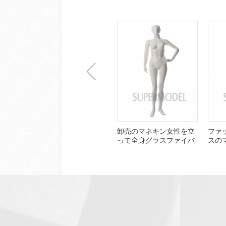
上
卸売のマネキン女性を立
ファ
って全身グラスファイバ
スの
ー
一
张