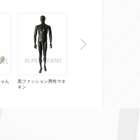
下
ちゃん
黒ファッション男性マネ
販売のための格安のヘッ
パン
キン
ドレス男性マネキン
セク
一
张