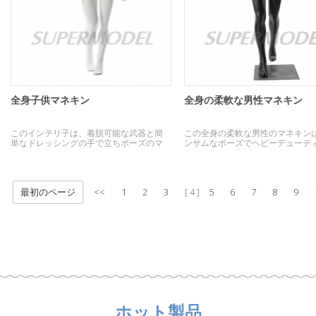
全身子供マネキン
全身の柔軟な男性マネキン
このインテリ子は、着脱可能な武器と簡
この全身の柔軟な男性のマネキン
単なドレッシングの手で立ちポーズのマ
ンサムなポーズでヘビーデューティ
ネキン。
スファイバー素材です。
最初のページ
<<
1
2
3
5
6
7
8
9
4
ホット製品