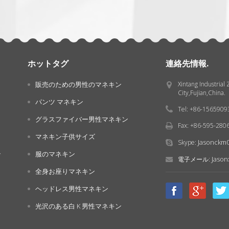
ホットタグ
連絡先情報.
販売のための男性のマネキン
Xintang Industrial
City,Fujian,China.
パンツ マネキン
Tel: +86-156590
グラスファイバー男性マネキン
Fax: +86-595-280
マネキン子供サイズ
Jasonckm
Skype:
ン
服のマネキン
Jaso
電子メール:
全身お座りマネキン
ヘッドレス男性マネキン
光沢のある白 K 男性マネキン